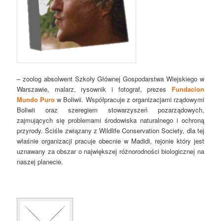
– zo
olog absolwent Szkoły Głównej Gospodarstwa Wiejskiego w
Warszawie, malarz
,
ry
sown
ik i fotograf, prezes
Fundacion
Mundo Puro
w Boliwii.
Współpracuje z org
a
nizacjami rząd
owymi
Boliwii oraz szeregiem stowarzyszeń pozarządowych,
za
jmujących się
problemami środowiska naturalnego i ochroną
przyrody. Ściśle związany z Wildlife Conservation Society, dla tej
właśnie organizacji pracuje obecnie
w Madidi,
rejonie
który jest
uznawany za obszar o
największej różnorodności biologicznej na
naszej planecie.