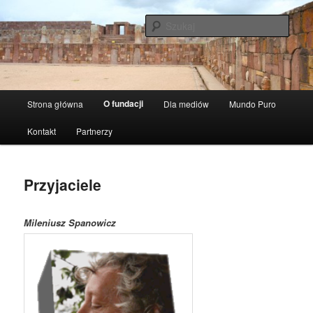
Przeskocz
Fundacja Ludzki Świat
do
Szuka
tekstu
Mundo Humano
Główne
O fundacji
Strona główna
Dla mediów
Mundo Puro
menu
Kontakt
Partnerzy
Przyjaciele
Mileniusz Spanow
icz