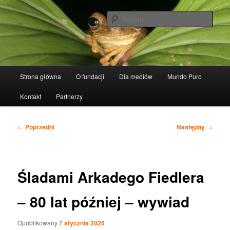
Przeskocz
Fundacja Ludzki Świat
do
Szuka
tekstu
Mundo Humano
Główne
Strona główna
O fundacji
Dla mediów
Mundo Puro
menu
Kontakt
Partnerzy
Nawigacja
←
Poprzedni
Następny
→
wpisu
Śladami Arkadego Fiedlera
– 80 lat później – wywiad
Opublikowany
7 stycznia 2026