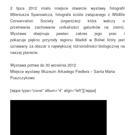
2 lipca 2012 miało miejsce otwarcie wystawy fotografii
Mileniusza Spanowicza, fotografa ściśle związanego z Wildlife
Conservation Society (organizacji która walczy o
przetrwanie zachowanie unikalności gatunków na ziemi).
Wystawa obejmuje pewien zakres jego prac i
pokazuje piękno przyrody regionu Madidi w Boliwi który jest
uznawany za obszar o największej różnorodności biologicznej na
naszej planecie.
Wystawa potrwa do 30 września 2012
Miejsce wystawy Muzeum Arkadego Fiedlera – Santa Maria
Puszczykowo
[wppa type=”cover” album=”4″ align=”left”][/wppa]