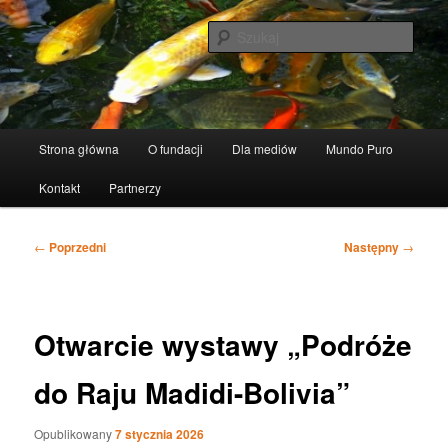
Przeskocz
Fundacja Ludzki Świat
do
Szuka
tekstu
Mundo Humano
Główne
Strona główna
O fundacji
Dla mediów
Mundo Puro
menu
Kontakt
Partnerzy
Nawigacja
←
Poprzedni
Następny
→
wpisu
Otwarcie wystawy „Podróże
do Raju Madidi-Bolivia”
Opublikowany
7 stycznia 2026